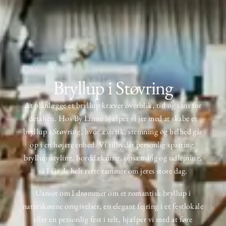
Bryllup i Støvring
At planlægge et
bryllup
kræver overblik, tid og sans for
detaljen. Hos
By Linne
hjælper vi jer med at skabe et
bryllup i Støvring, hvor æstetik, stemning og helhed går
op i en højere enhed. Vi tilbyder personlig sparring,
bryllupsstyling, borddækning, opsætning og udlejning,
så I får de helt rette rammer om jeres store dag.
Uanset om I drømmer om et romantisk bryllup i
naturskønne omgivelser, en elegant fejring i et festlokale
eller en personlig fest i telt, hjælper vi med at føre