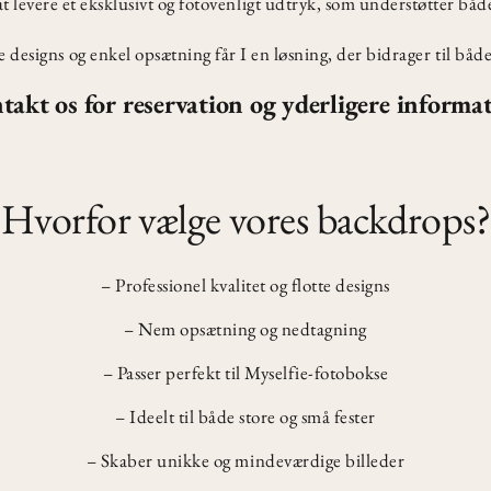
at levere et eksklusivt og fotovenligt udtryk, som understøtter b
ne designs og enkel opsætning får I en løsning, der bidrager til båd
takt os for reservation og yderligere informat
Hvorfor vælge vores backdrops?
– Professionel kvalitet og flotte designs
– Nem opsætning og nedtagning
– Passer perfekt til Myselfie-fotobokse
– Ideelt til både store og små fester
– Skaber unikke og mindeværdige billeder