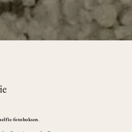
ie
elfie-fotoboksen
.