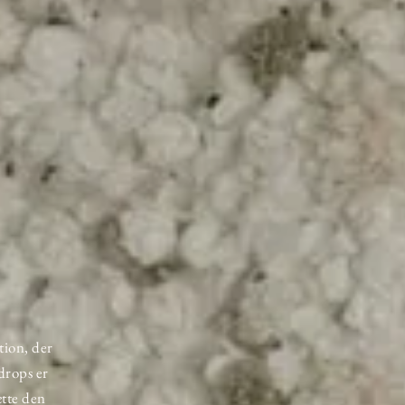
tion, der
drops er
ætte den