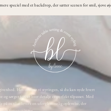
mere speciel med et backdrop, der sætter scenen for smil, sjove øje
ivenhed. Hos os tager vi styringen, så du kan nyde hvert
ive og sørger for, at hver detalje er perfekt tilpasset. Med
e på os til at levere en uforglemmelig oplevelse, der
 dine forventninger.