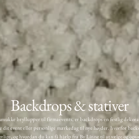
Backdrops & stativer
 smukke bryllupper til firmaevents, er backdrops en festlig dekora
te dit event eller personlige mærkedag til nye højder. hvorfor back
lige, og hvordan du kan få hjælp fra
By Linne
til at vælge og ops