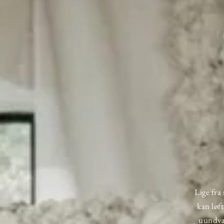
Lige fra
kan løf
uundvær