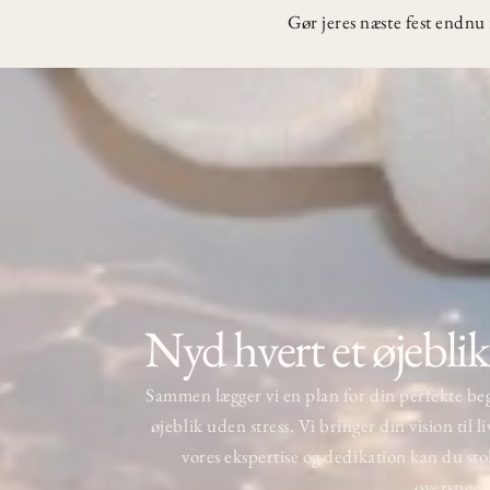
Gør jeres næste fest endnu 
Nyd hvert et øjeblik
Sammen lægger vi en plan for din perfekte beg
øjeblik uden stress. Vi bringer din vision til l
vores ekspertise og dedikation kan du stol
overstiger