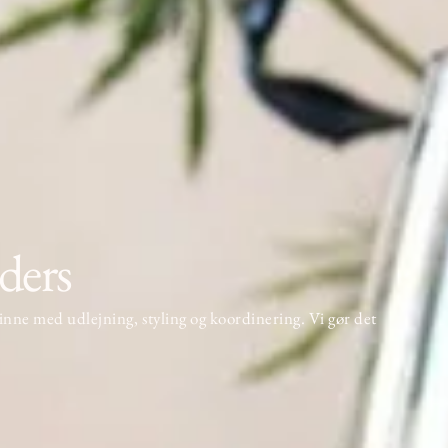
ders
inne
med udlejning, styling og koordinering. Vi gør det