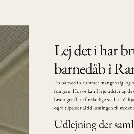
Lej det i har br
barnedåb i Ra
En barnedåb rummer mange valg, og oft
fungere. Hos os kan I leje udstyr og de
løsninger flere forskellige steder. Vi
og vi tilpasser altid løsningen til stedet
Udlejning der samle