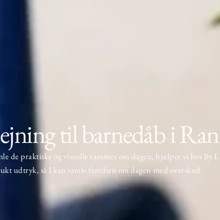
ejning til barnedåb i Ran
amle de praktiske og visuelle rammer om dagen, hjælper vi hos
By L
ukt udtryk, så I kan samle familien om dagen med overskud.