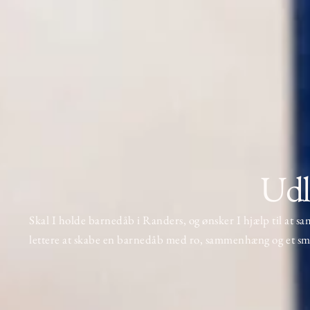
Udl
Skal I holde
barnedåb
i Randers, og ønsker I hjælp til at s
lettere at skabe en barnedåb med ro, sammenhæng og et sm